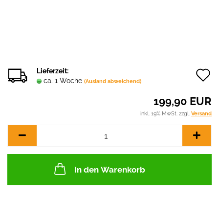
A
Lieferzeit:
ca. 1 Woche
(Ausland abweichend)
d
199,90 EUR
M
inkl. 19% MwSt. zzgl.
Versand
In den Warenkorb