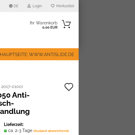
DE
Login
Merkzettel
Ihr Warenkorb
0,00 EUR
 HAUPTSEITE: WWW.ANTISLIDE.DE
Auf
:
2017-0100
)
050 Anti-
den
n?
sch-
Merkzettel
andlung
Lieferzeit:
ca. 2-3 Tage
(Ausland abweichend)