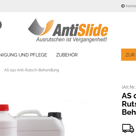
Home
Sprache auswählen
Suche...
E-Mail
Lieferland
INIGUNG UND PFLEGE
ZUBEHÖR
ZUR
Passwort
»
AS 050 Anti-Rutsch-Behandlung
(Art.Nr.
Konto erstellen
AS 
Passwort vergesse
Rut
Beh