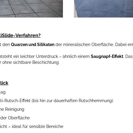
tiSlide-Verfahren?
it den
Quarzen und Silikaten
der mineralischen Oberfläche. Dabei e
steht ein leichter Unterdruck – ähnlich einem
Saugnapf-Effekt
. Da
z ohne sichtbare Beschichtung.
lick
tag
ti-Rutsch-Effekt (bis hin zur dauerhaften Rutschhemmung)
he Reinigung
t der Oberfläche
cht – ideal für sensible Bereiche