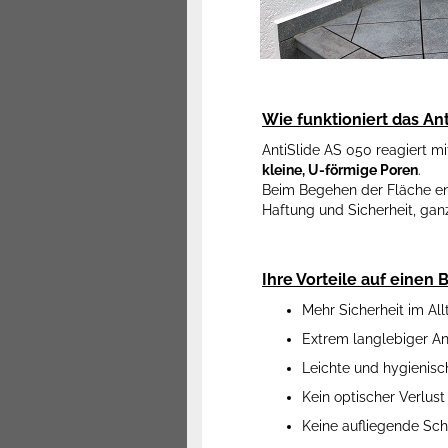
Wie funktioniert das An
AntiSlide AS 050 reagiert m
kleine, U-förmige Poren
.
Beim Begehen der Fläche ent
Haftung und Sicherheit, gan
Ihre Vorteile auf einen B
Mehr Sicherheit im All
Extrem langlebiger An
Leichte und hygienisc
Kein optischer Verlus
Keine aufliegende Schi