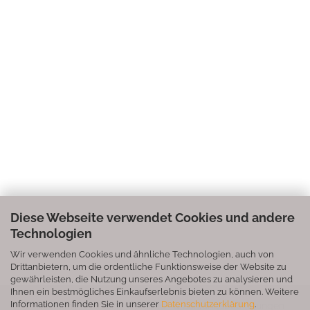
Diese Webseite verwendet Cookies und andere
Technologien
Wir verwenden Cookies und ähnliche Technologien, auch von
Drittanbietern, um die ordentliche Funktionsweise der Website zu
gewährleisten, die Nutzung unseres Angebotes zu analysieren und
Ihnen ein bestmögliches Einkaufserlebnis bieten zu können. Weitere
Informationen finden Sie in unserer
Datenschutzerklärung
.
Impressum
Kontakt
Versand- & Zahlungsbedingungen