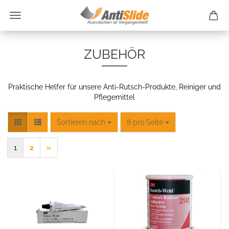
ZUBEHÖR
Praktische Helfer für unsere Anti-Rutsch-Produkte, Reiniger und
Pflegemittel
Sortieren nach
pro Seite
Sortieren nach
8 pro Seite
1
2
»