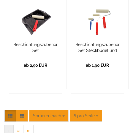
Beschichtungszubehör
Beschichtungszubehör
Set
Set Steckbügel und
Beschichtungswalze
ab 2,90 EUR
ab 1,90 EUR
Sortieren nach
pro Seite
Sortieren nach
8 pro Seite
1
2
»