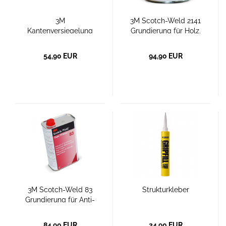
3M
3M Scotch-Weld 2141
Kantenversiegelung
Grundierung für Holz,
für Anti-Rutsch-
Beton, Gummi
Beläge
54,90 EUR
94,90 EUR
3M Scotch-Weld 83
Strukturkleber
Grundierung für Anti-
Rutsch-Beläge auf
strukturierten und
84,90 EUR
24,90 EUR