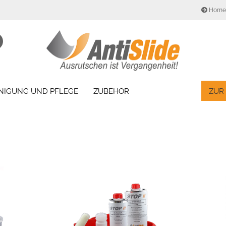
Home
Sprache auswählen
Suche...
E-Mail
Lieferland
INIGUNG UND PFLEGE
ZUBEHÖR
ZUR
Passwort
Konto erstellen
Passwort vergesse