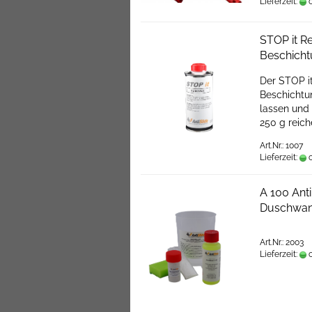
Lieferzeit:
c
STOP it R
Beschich
Der STOP it
Beschichtun
lassen und 
250 g reich
Art.Nr.: 1007
Lieferzeit:
c
A 100 Ant
Duschwan
Art.Nr.: 2003
Lieferzeit:
c