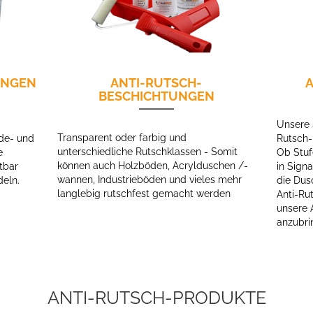
UNGEN
ANTI-RUTSCH-
A
BESCHICHTUNGEN
Unsere 
Transparent oder farbig und
ade- und
Rutsch-
unterschiedliche Rutschklassen - Somit
e
Ob Stuf
können auch Holzböden, Acrylduschen /-
tbar
in Signa
wannen, Industrieböden und vieles mehr
deln.
die Dus
langlebig rutschfest gemacht werden
Anti-Ru
unsere 
anzubri
ANTI-RUTSCH-PRODUKTE