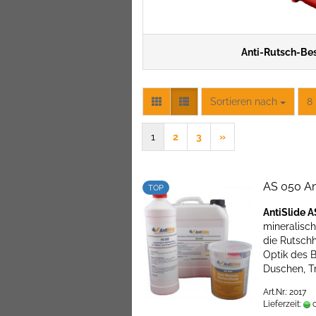
Anti-Rutsch-Be
Sortieren nach
pr
Sortieren nach
8 
1
2
3
»
AS 050 An
TOP
AntiSlide 
mineralisch
die Rutsch
Optik des B
Duschen, T
Art.Nr.: 2017
Lieferzeit:
c