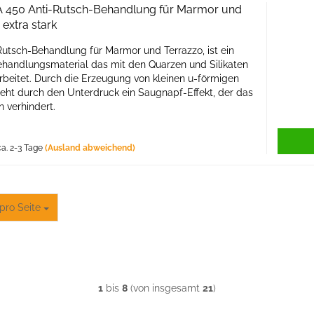
 A 450 Anti-Rutsch-Behandlung für Marmor und
 extra stark
utsch-Behandlung für Marmor und Terrazzo, ist ein
ehandlungsmaterial das mit den Quarzen und Silikaten
rbeitet. Durch die Erzeugung von kleinen u-förmigen
eht durch den Unterdruck ein Saugnapf-Effekt, der das
 verhindert.
a. 2-3 Tage
(Ausland abweichend)
o Seite
pro Seite
1
bis
8
(von insgesamt
21
)