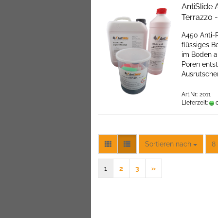
AntiSlide
Terrazzo -
A450 Anti-R
flüssiges B
im Boden a
Poren entst
Ausrutschen
Art.Nr.: 2011
Lieferzeit:
c
Sortieren nach
pr
Sortieren nach
8 
1
2
3
»