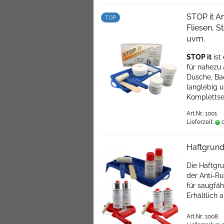
STOP it An
TOP
Fliesen, 
uvm.
STOP it
ist
für nahezu 
Dusche, Ba
langlebig u
Komplettset
Art.Nr.: 1001
Lieferzeit:
c
Haftgrund
Die Haftgru
der Anti-R
für saugfäh
Erhältlich 
Art.Nr.: 1008